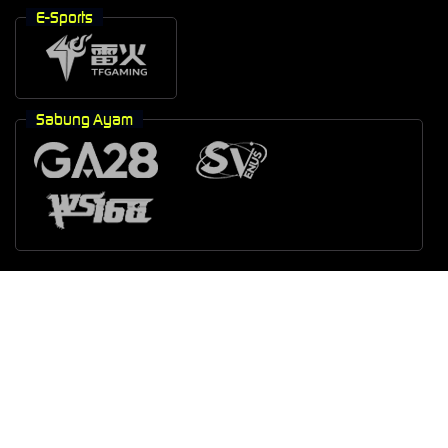
E-Sports
Sabung Ayam