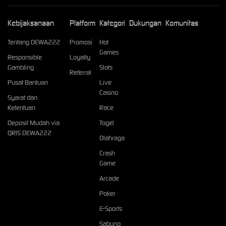
Kebijaksanaan
Platform
Kategori
Dukungan
Komunitas
Tentang DEWA222
Promosi
Hot
Games
Responsible
Loyalty
Gambling
Slots
Referral
Pusat Bantuan
Live
Casino
Syarat dan
Ketentuan
Race
Deposit Mudah via
Togel
QRIS DEWA222
Olahraga
Crash
Game
Arcade
Poker
E-Sports
Sabung