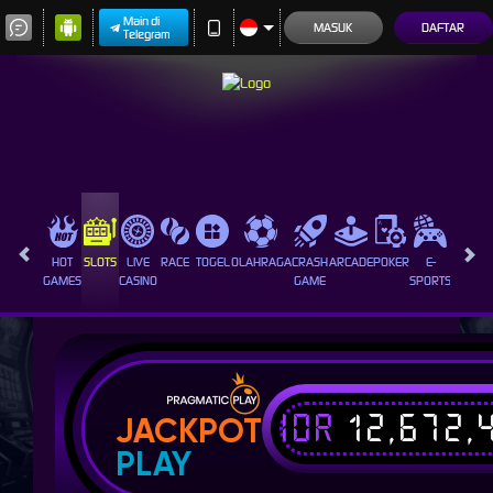
Main di
MASUK
DAFTAR
Telegram
HOT
SLOTS
LIVE
RACE
TOGEL
OLAHRAGA
CRASH
ARCADE
POKER
E-
SABUN
GAMES
CASINO
GAME
SPORTS
AYAM
IDR
12,672,
JACKPOT
PLAY