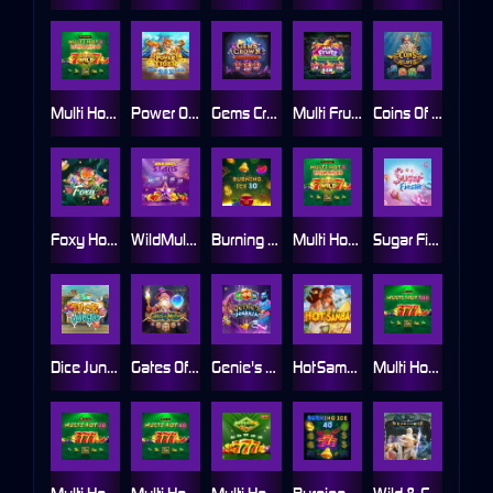
Multi Hot 5 Super Wilds
Power Of Tiger
Gems Crown Charging Wilds
Multi Fruits Charging Wilds
Coins Of Atlantis
Foxy Hot 20
WildMultiStar
Burning Ice 10
Multi Hot 5 Burn Wilds
Sugar Fiesta
Dice Jungle
Gates Of Merlyn
Genie's Bonanza
HotSamba
Multi Hot 10