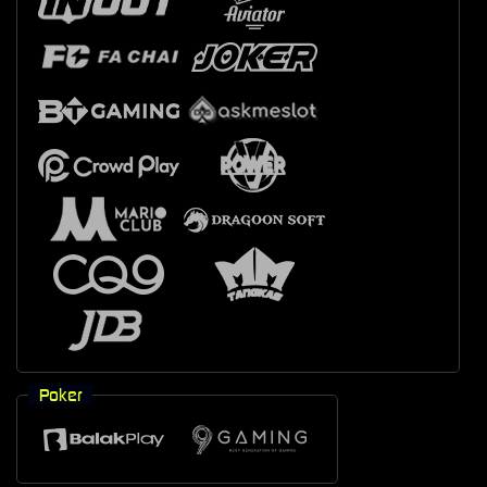
Poker