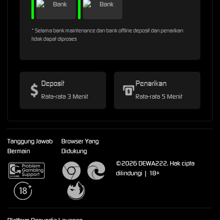
* Selama bank maintenance dan bank offline deposit dan penarikan
tidak dapat diproses
Deposit
Penarikan
Rata-rata 3 Menit
Rata-rata 5 Menit
Tanggung Jawab
Browser Yang
Bermain
Didukung
©2026 DEWA222. Hak cipta
dilindungi | 18+