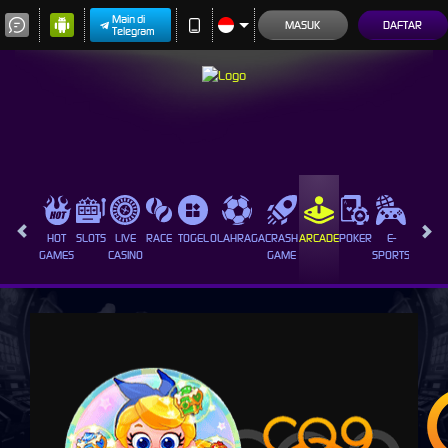
Main di
MASUK
DAFTAR
Telegram
HOT
SLOTS
LIVE
RACE
TOGEL
OLAHRAGA
CRASH
ARCADE
POKER
E-
SABUN
GAMES
CASINO
GAME
SPORTS
AYAM