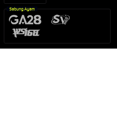
Sabung Ayam