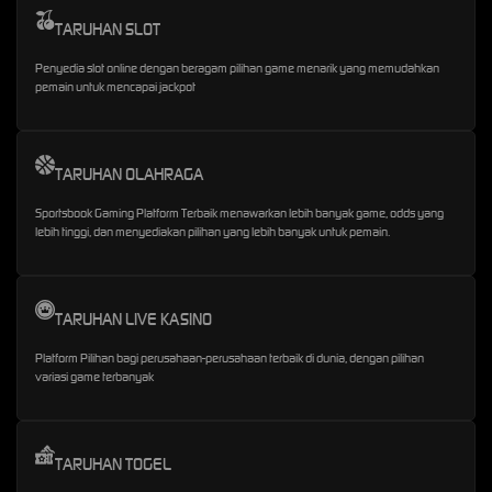
TARUHAN SLOT
Penyedia slot online dengan beragam pilihan game menarik yang memudahkan
pemain untuk mencapai jackpot
TARUHAN OLAHRAGA
Sportsbook Gaming Platform Terbaik menawarkan lebih banyak game, odds yang
lebih tinggi, dan menyediakan pilihan yang lebih banyak untuk pemain.
TARUHAN LIVE KASINO
Platform Pilihan bagi perusahaan-perusahaan terbaik di dunia, dengan pilihan
variasi game terbanyak
TARUHAN TOGEL