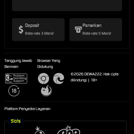
Deposit
Penarikan
Rata-rata 3 Menit
Rata-rata 5 Menit
Tanggung Jawab
Browser Yang
Bermain
Didukung
©2026 DEWA222. Hak cipta
dilindungi | 18+
Platform Penyedia Layanan
Slots