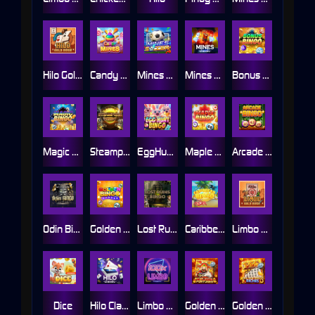
Hilo Gold Rush
Candy Mines
Mines Soccer
Mines Classic
Bonus Bingo
Magic Bingo
Steampunk
EggHunt Bingo
Maple Bingo
Arcade Bingo
Odin Bingo
Golden Bingo
Lost Ruins
Caribbean Bingo
Limbo Gold Rush
Dice
Hilo Classic
Limbo Neon
Golden Fortunes
Golden Horse Riches