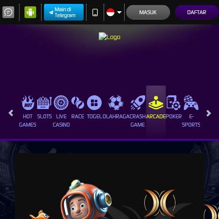
Main di
MASUK
DAFTAR
Telegram
HOT
SLOTS
LIVE
RACE
TOGEL
OLAHRAGA
CRASH
ARCADE
POKER
E-
SABUN
GAMES
CASINO
GAME
SPORTS
AYAM