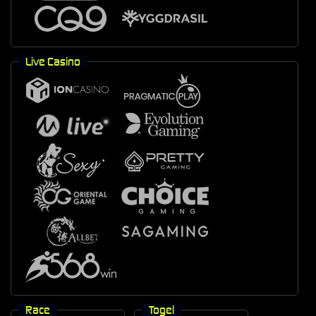
Live Casino
Race
Togel