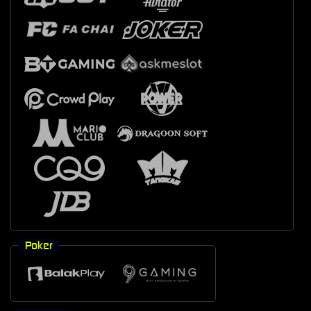
Poker