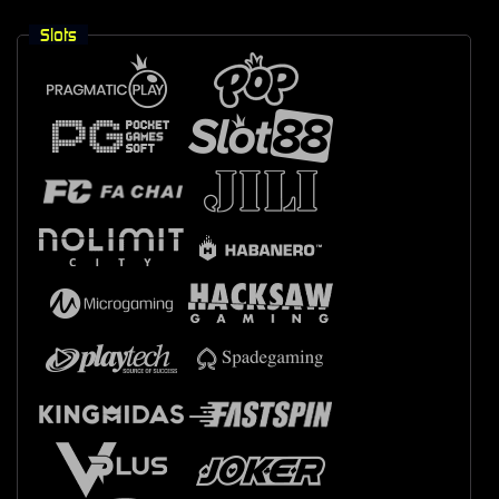
Slots