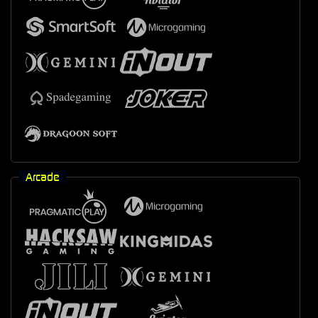
Arcade