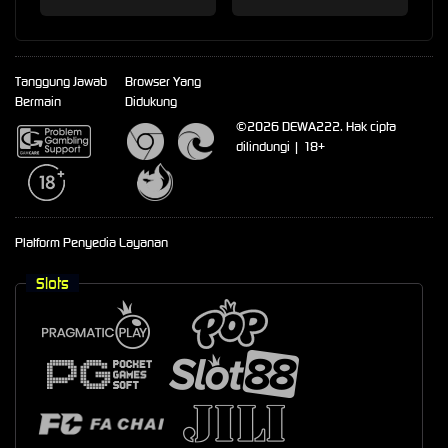
Tanggung Jawab
Browser Yang
Bermain
Didukung
©2026 DEWA222. Hak cipta
dilindungi | 18+
Platform Penyedia Layanan
Slots