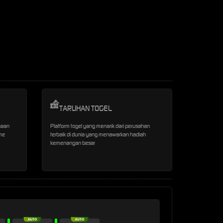
TARUHAN TOGEL
haan
Platform togel yang menarik dari perusahan
ame
terbaik di dunia yang menawarkan hadiah
kemenangan besar