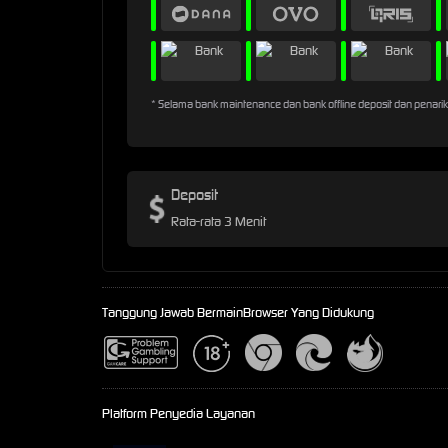
* Selama bank maintenance dan bank offline deposit dan penarik
Deposit
Rata-rata 3 Menit
Tanggung Jawab Bermain
Browser Yang Didukung
Platform Penyedia Layanan