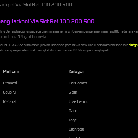
ackpot Via Slot Bet 100 200 500
ang Jackpot Via Slot Bet 100 200 500
 online dan slotgacor terpercaya dijamin amanah memberikan pengalaman main slot88 tiada tara kar
n oleh para 9 Naga di Indonesia.
annya! DEWA222 akan mewujudkan keinginan para dewa dewi untuk bisa menjadi sang raja
slotga
ah orang kaya dalam waktu singkat dengan main slot88 ditempat yang tepat!
Platform
Kategori
Promosi
Hot Games
Loyalty
Slots
Referral
Live Casino
Race
Togel
Olahraga