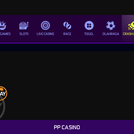
 GAMES
SLOTS
LIVE CASINO
RACE
TOGEL
OLAHRAGA
CRASH
PP CASINO