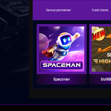
Semua permainan
Crash Game
Spaceman
Slot88