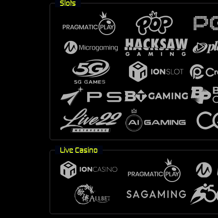
Slots
Live Casino