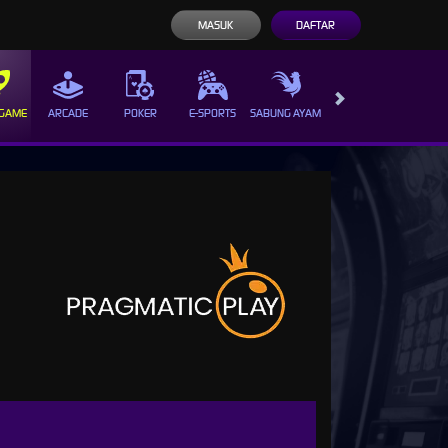
MASUK
DAFTAR
 GAME
ARCADE
POKER
E-SPORTS
SABUNG AYAM
PROMOSI