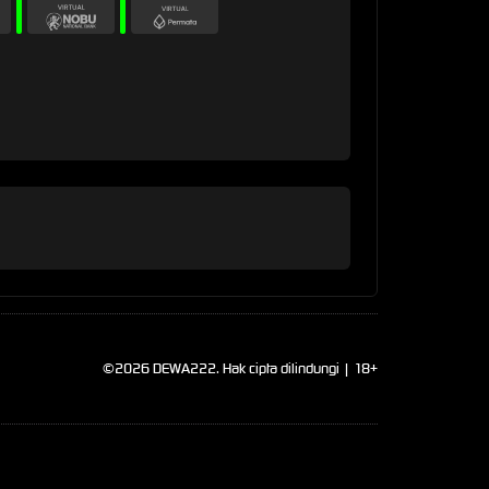
©2026 DEWA222. Hak cipta dilindungi | 18+