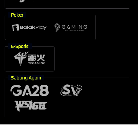
Poker
E-Sports
Sabung Ayam