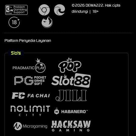
©2026 DEWA222. Hak cipta
dilindungi | 18+
Platform Penyedia Layanan
Slots