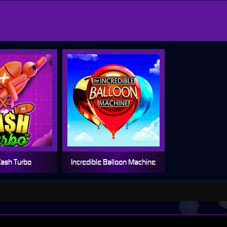
Cash Turbo
Incredible Balloon Machine