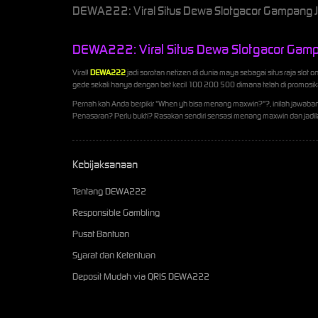
DEWA222: Viral Situs Dewa Slotgacor Gampang J
DEWA222: Viral Situs Dewa Slotgacor Gamp
Viral!
DEWA222
jadi sorotan netizen di dunia maya sebagai situs raja slot
gede sekali hanya dengan bet kecil 100 200 500 dimana telah di promosika
Pernah kah Anda berpikir "When yh bisa menang maxwin?"?, inilah jawab
Penasaran? Perlu bukti? Rasakan sendiri sensasi menang maxwin dan jadil
Kebijaksanaan
Tentang DEWA222
Responsible Gambling
Pusat Bantuan
Syarat dan Ketentuan
Deposit Mudah via QRIS DEWA222