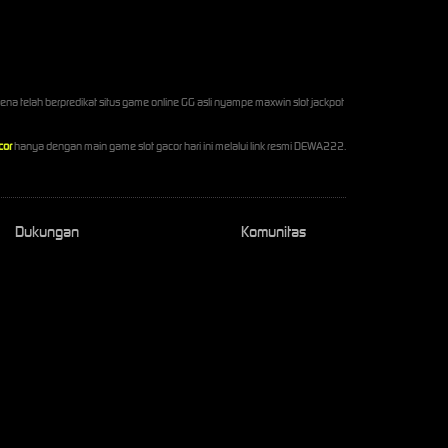
ena telah berpredikat situs game online GG asli nyampe maxwin slot jackpot
cor
hanya dengan main game slot gacor hari ini melalui link resmi DEWA222.
Dukungan
Komunitas