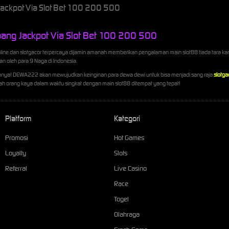
ackpot Via Slot Bet 100 200 500
ang Jackpot Via Slot Bet 100 200 500
 online dan slotgacor terpercaya dijamin amanah memberikan pengalaman main slot88 tiada tara kar
n oleh para 9 Naga di Indonesia.
annya! DEWA222 akan mewujudkan keinginan para dewa dewi untuk bisa menjadi sang raja
slotga
ah orang kaya dalam waktu singkat dengan main slot88 ditempat yang tepat!
Platform
Kategori
Promosi
Hot Games
Loyalty
Slots
Referral
Live Casino
Race
Togel
Olahraga