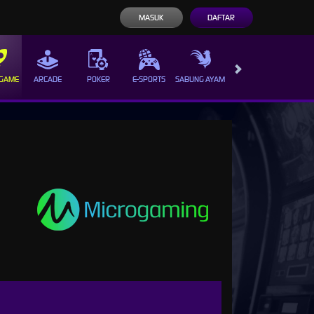
MASUK
DAFTAR
 GAME
ARCADE
POKER
E-SPORTS
SABUNG AYAM
PROMOSI